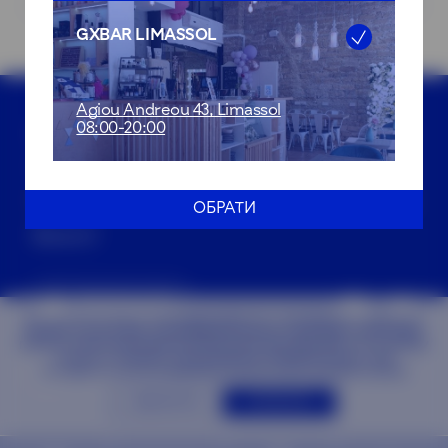
GXBAR LIMASSOL
Agiou Andreou 43, Limassol
08:00-20:00
Privacy Policy
Gift Card Terms
Terms
Про нас
Послуги
Салони
ОБРАТИ
Вакансії
МИ ЦІНУЄМО ВАШУ КОНФІДЕНЦІЙНІСТЬ / МИ ВИКОРИСТОВУЄМО
ФАЙЛИ COOKIE ДЛЯ ПОКРАЩЕННЯ ВАШОГО ДОСВІДУ ПЕРЕГЛЯДУ,
ПОКАЗУ ПЕРСОНАЛІЗОВАНОЇ РЕКЛАМИ АБО КОНТЕНТУ ТА АНАЛІЗУ
НАШОГО ТРАФІКУ. НАТИСКАЮЧИ «ПРИЙНЯТИ ВСЕ», ВИ
© G×Bar, 2026
ПОГОДЖУЄТЕСЯ НА ВИКОРИСТАННЯ НАМИ ФАЙЛІВ COOKIE.
ВІДХИЛИТИ
ПРИЙНЯТИ